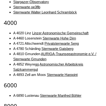
Stargazer-Observatory
Sternwarte oe3flb
Sternwarte Walter Leonhard Schramböck
4000
A 4020 Linz
Linzer Astronomische Gemeinschaft
A 4460 Losenstein
Sternwarte Hohe Dirn
A 4721 Altschwendt
Privatsternwarte Seng
A 4780 Schärding
Sternwarte Gaisberg
A 4810 Gmunden
AURIGA-Traunseeastronomie e.V. /
Sternwarte Gmunden
A 4852 Weyregg
Astronomischer Arbeitskreis
Salzkammergut
A 4893 Zell am Moos
Sternwarte Harpoint
6000
A 6890 Lustenau
Sternwarte Manfred Böhler
8000